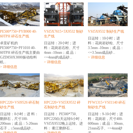
PE500*750+PYB900 40-
VSI5X7615+5X9532 制砂
VSI5X9532 制砂生产线
60TPH 碎石生产线
生产线
日运转：10小时；进
卓亚矿机的
日运转：20小时；进
料：花岗岩砂粒、尺寸
PE500*750+PF1010 40-
料：花岗岩石粉、尺寸
3.5mm -10mm；成 品：
60TPH 碎石生产线主要由
4mm -10mm；成 品：
<=3.5mm成品砂...
GZD850X3000振动给料
<=4mm的成品砂...
> 详细信息
机...
> 详细信息
> 详细信息
HPC220+VSI9526 碎石制
HPC220+VSI5X9532 碎
PFW1315+VSI1140 碎石
砂生产线
石制砂生产线
制砂生产线
日运转：8小时；进 料：
日运转： PE500*750、
日运转：9-10小时；进
鹅卵石，尺寸100-
HPC220白天运转6小时，
料：花岗岩，尺寸400-
200mm；成 品：5-20mm
VSI5X9532晚上运转。进
600mm；成 品：30mm、
石子，≤5mm成品砂...
料： 衢江鹅卵石...
21mm石子、<=4mm砂