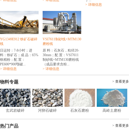
> 详细信息
> 详细信息
子...
> 详细信息
YG1349E912 铁矿石破碎
VSI7611制砂线+MTM130
线
磨粉线
日运转：7-8小时；进
原 料：石灰石，粒径20-
料：铁矿石；成 品：65%
30mm；配 置：VSI7611
铁精粉；配 置：
制砂线+MTM130磨粉线
PE600*900颚破...
（成品要求含粉...
> 详细信息
> 详细信息
物料专题
> 查看更多
玄武岩破碎
河卵石破碎
石灰石磨粉
高岭土磨粉
热门产品
> 查看更多